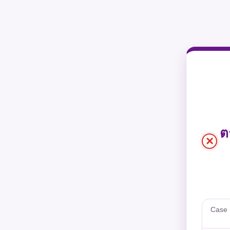
ต
×
Case