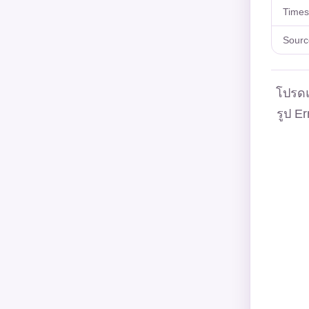
Time
Sourc
โปรดแ
รูป Er