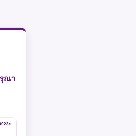
รุณา
0923e