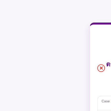
ต
×
Case