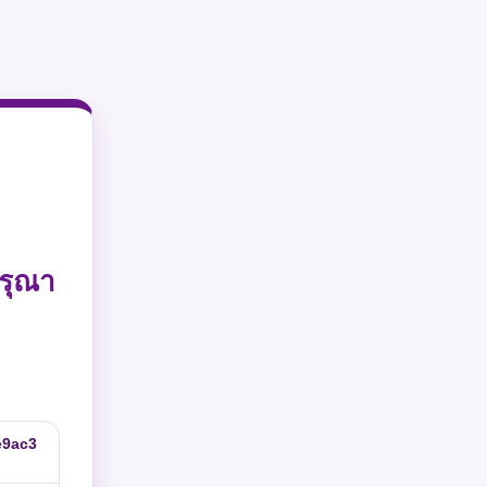
รุณา
e9ac3