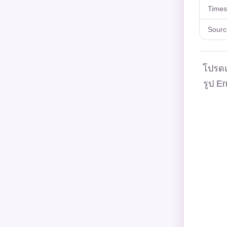
Time
Sourc
โปรดแ
รูป Er