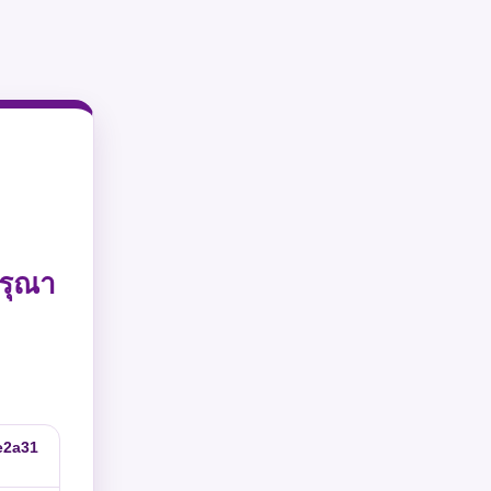
รุณา
e2a31