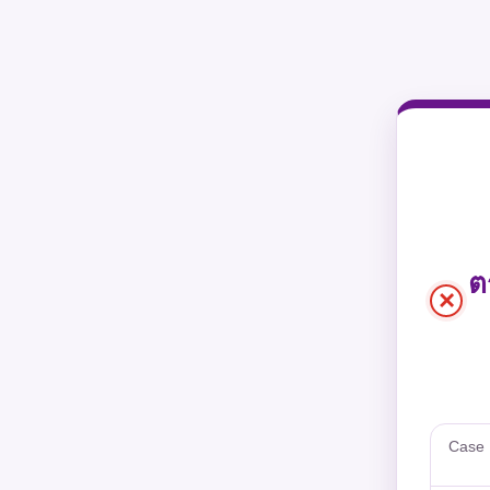
ต
×
Case