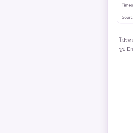
Time
Sourc
โปรดแ
รูป Er