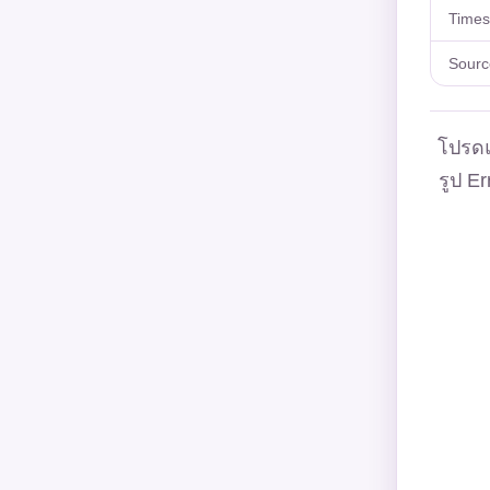
Time
Sourc
โปรดแ
รูป Er