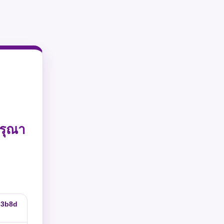
รุณา
33b8d