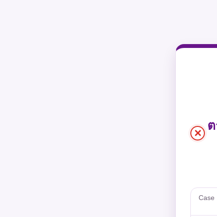
ต
×
Case