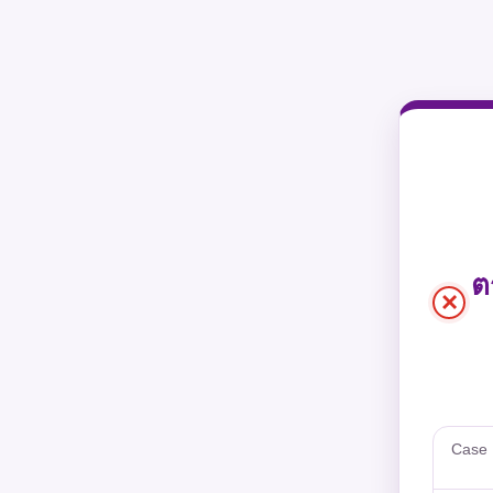
ต
×
Case