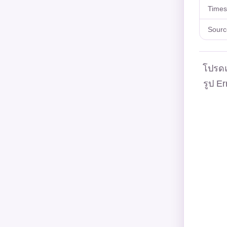
Time
Sourc
โปรดแ
รูป Er