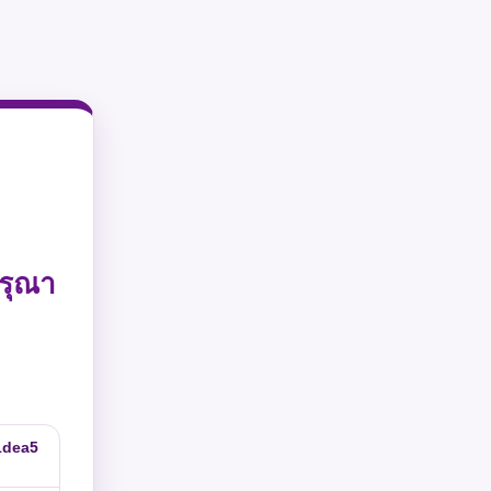
รุณา
1dea5